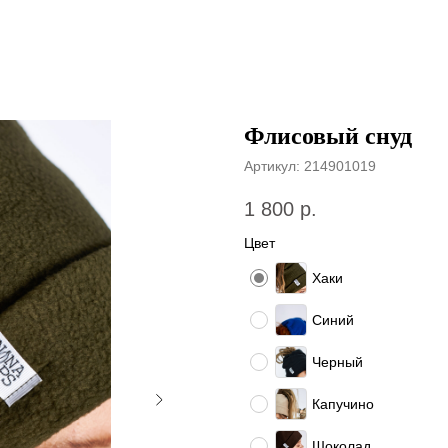
Флисовый снуд
Артикул:
214901019
1 800
р.
Цвет
Хаки
Синий
Черный
Капучино
Шоколад