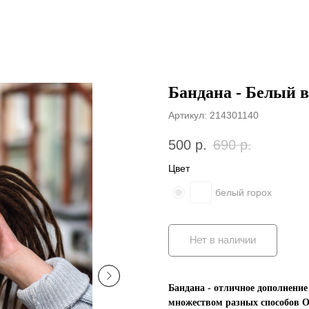
Бандана - Белый в
Артикул:
214301140
500
р.
690
р.
Цвет
белый горох
Нет в наличии
Бандана - отличное дополнение
множеством разных способов Об